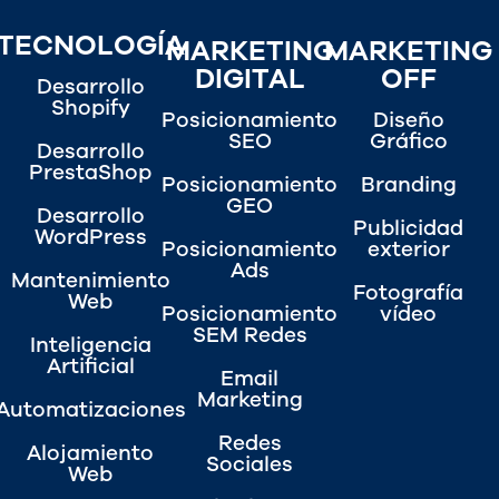
TECNOLOGÍA
MARKETING
MARKETING
DIGITAL
OFF
Desarrollo
Shopify
Posicionamiento
Diseño
SEO
Gráfico
Desarrollo
PrestaShop
Posicionamiento
Branding
GEO
Desarrollo
Publicidad
WordPress
Posicionamiento
exterior
Ads
Mantenimiento
Fotografía
Web
Posicionamiento
vídeo
SEM Redes
Inteligencia
Artificial
Email
Marketing
Automatizaciones
Redes
Alojamiento
Sociales
Web