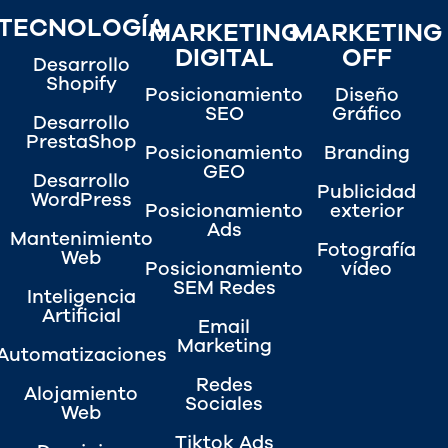
TECNOLOGÍA
MARKETING
MARKETING
DIGITAL
OFF
Desarrollo
Shopify
Posicionamiento
Diseño
SEO
Gráfico
Desarrollo
PrestaShop
Posicionamiento
Branding
GEO
Desarrollo
Publicidad
WordPress
Posicionamiento
exterior
Ads
Mantenimiento
Fotografía
Web
Posicionamiento
vídeo
SEM Redes
Inteligencia
Artificial
Email
Marketing
Automatizaciones
Redes
Alojamiento
Sociales
Web
Tiktok Ads