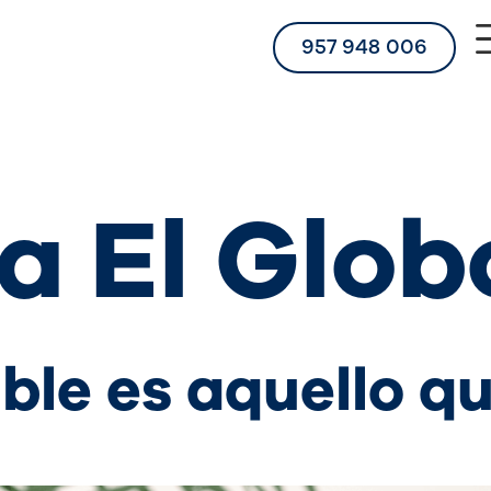
957 948 006
a El Glob
ble es aquello q