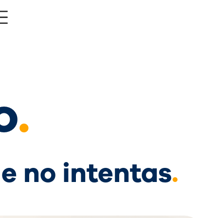
o
.
ue no intentas
.