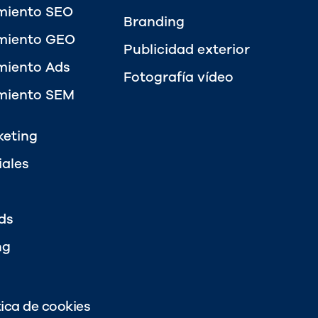
miento SEO
Branding
miento GEO
Publicidad exterior
miento Ads
Fotografía vídeo
miento SEM
keting
iales
ds
ng
tica de cookies