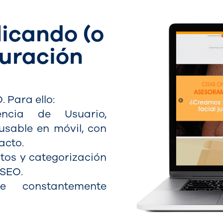
licando (o
turación
 Para ello:
ncia de Usuario,
usable en móvil, con
acto.
tos y categorización
 SEO.
e constantemente